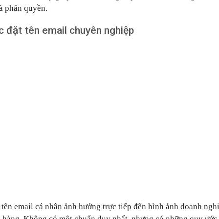
và phân quyền.
c đặt tên email chuyên nghiệp
 tên email cá nhân ảnh hưởng trực tiếp đến hình ảnh doanh nghi
 hàng. Không có một chuẩn duy nhất, nhưng có những quy ướ