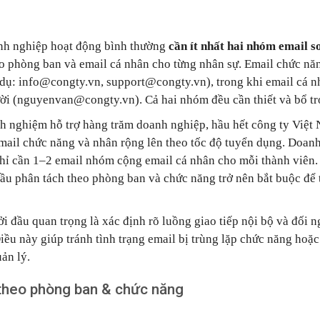
h nghiệp hoạt động bình thường
cần ít nhất hai nhóm email s
o phòng ban và email cá nhân cho từng nhân sự. Email chức năn
 dụ: info@congty.vn, support@congty.vn), trong khi email cá n
ời (nguyenvan@congty.vn). Cả hai nhóm đều cần thiết và bổ tr
h nghiệm hỗ trợ hàng trăm doanh nghiệp, hầu hết công ty Việt 
email chức năng và nhân rộng lên theo tốc độ tuyển dụng. Doan
hỉ cần 1–2 email nhóm cộng email cá nhân cho mỗi thành viên.
cầu phân tách theo phòng ban và chức năng trở nên bắt buộc để t
 đầu quan trọng là xác định rõ luồng giao tiếp nội bộ và đối ng
iều này giúp tránh tình trạng email bị trùng lặp chức năng hoặc
ản lý.
theo phòng ban & chức năng