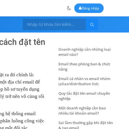
Đăng nhập
cách đặt tên
Doanh nghiệp cần những loại
email nào?
Email theo phòng ban & chức
năng
t ra đó chính là:
Email cá nhân vs email nhóm
một địa chỉ email để
(alias/distribution list)
ộp hồ sơ tuyển dụng
Quy tắc đặt tên email chuyên
lý trở nên vô cùng rối
nghiệp
Một doanh nghiệp cần bao
nhiêu tài khoản email?
ng hệ thống email
 phân luồng công việc
Sai lầm thường gặp khi đặt tên
ng mắt đối tác.
& tạo email