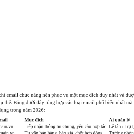
chỉ email chức năng nên phục vụ một mục đích duy nhất và đư
cụ thể. Bảng dưới đây tổng hợp các loại email phổ biến nhất mà
dụng trong năm 2026:
mail
Mục đích
Ai quản lý
ain.vn
Tiếp nhận thông tin chung, yêu cầu hợp tác
Lễ tân / Trợ 
main.vn
Tư vấn bán hàng, báo giá, chốt hợp đồng
Trưởng phòn