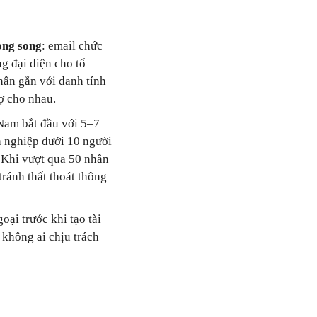
ong song
: email chức
g đại diện cho tổ
hân gắn với danh tính
ợ cho nhau.
Nam bắt đầu với 5–7
h nghiệp dưới 10 người
 Khi vượt qua 50 nhân
ránh thất thoát thông
oại trước khi tạo tài
 không ai chịu trách