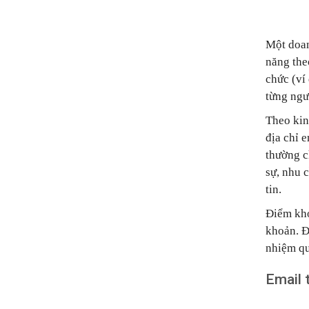
Một doan
năng the
chức (ví
từng ngư
Theo kin
địa chỉ 
thường c
sự, nhu 
tin.
Điểm khởi
khoản. Đ
nhiệm qu
Email 