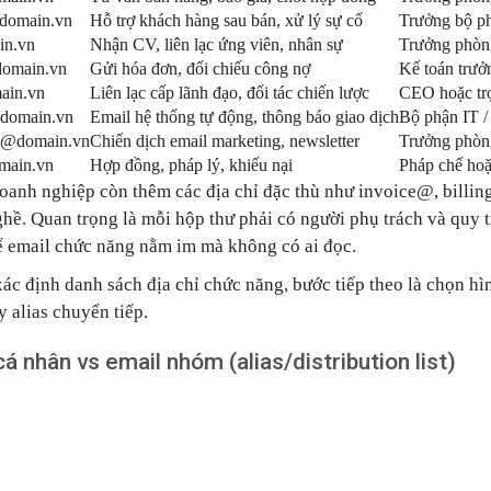
domain.vn
Hỗ trợ khách hàng sau bán, xử lý sự cố
Trưởng bộ 
n.vn
Nhận CV, liên lạc ứng viên, nhân sự
Trưởng phòn
omain.vn
Gửi hóa đơn, đối chiếu công nợ
Kế toán trưở
ain.vn
Liên lạc cấp lãnh đạo, đối tác chiến lược
CEO hoặc tr
domain.vn
Email hệ thống tự động, thông báo giao dịch
Bộ phận IT 
g@domain.vn
Chiến dịch email marketing, newsletter
Trưởng phòn
main.vn
Hợp đồng, pháp lý, khiếu nại
Pháp chế ho
oanh nghiệp còn thêm các địa chỉ đặc thù như invoice@, billi
hề. Quan trọng là mỗi hộp thư phải có người phụ trách và quy t
 email chức năng nằm im mà không có ai đọc.
xác định danh sách địa chỉ chức năng, bước tiếp theo là chọn hì
 alias chuyển tiếp.
á nhân vs email nhóm (alias/distribution list)