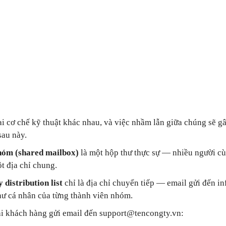
ai cơ chế kỹ thuật khác nhau, và việc nhầm lẫn giữa chúng sẽ g
sau này.
hóm (shared mailbox)
là một hộp thư thực sự — nhiều người c
ột địa chỉ chung.
 distribution list
chỉ là địa chỉ chuyển tiếp — email gửi đến i
hư cá nhân của từng thành viên nhóm.
hi khách hàng gửi email đến support@tencongty.vn: