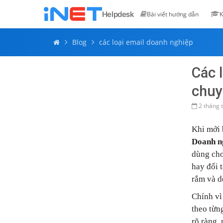
Helpdesk
Bài viết hướng dẫn
K
Blog
các loại email doanh nghiệp
Các 
chuy
2 tháng 
Khi mới 
Doanh ng
dùng cho
hay đối 
rắm và d
Chính vì
theo từn
rõ ràng,