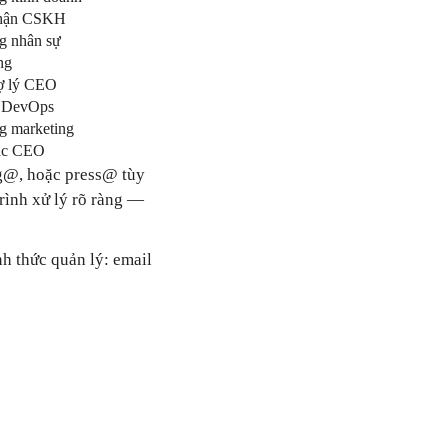
phận CSKH
g nhân sự
ng
ợ lý CEO
/ DevOps
g marketing
ặc CEO
ng@, hoặc press@ tùy
rình xử lý rõ ràng —
nh thức quản lý: email