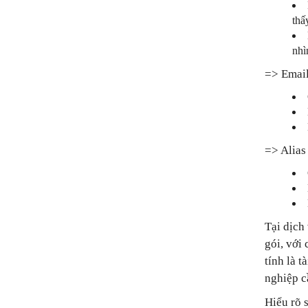
thấ
nhì
=> Email
=> Alias 
Tại dịch
gói, với
tính là 
nghiệp c
Hiểu rõ 