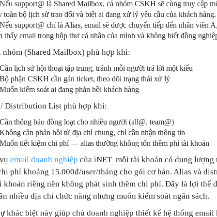
Nếu support@ là Shared Mailbox, cả nhóm CSKH sẽ cùng truy cập mộ
y toàn bộ lịch sử trao đổi và biết ai đang xử lý yêu cầu của khách hàng.
Nếu support@ chỉ là Alias, email sẽ được chuyển tiếp đến nhân viên A
n thấy email trong hộp thư cá nhân của mình và không biết đồng nghiệ
 nhóm (Shared Mailbox) phù hợp khi:
Cần lịch sử hội thoại tập trung, tránh mỗi người trả lời một kiểu
Bộ phận CSKH cần gán ticket, theo dõi trạng thái xử lý
Muốn kiểm soát ai đang phản hồi khách hàng
/ Distribution List phù hợp khi:
Cần thông báo đồng loạt cho nhiều người (all@, team@)
Không cần phản hồi từ địa chỉ chung, chỉ cần nhận thông tin
Muốn tiết kiệm chi phí — alias thường không tốn thêm phí tài khoản
 vụ
email doanh nghiệp
của iNET mỗi tài khoản có dung lượng 
 chi phí khoảng 15.000đ/user/tháng cho gói cơ bản. Alias và dist
tài khoản riêng nên không phát sinh thêm chi phí. Đây là lợi thế
ần nhiều địa chỉ chức năng nhưng muốn kiểm soát ngân sách.
sự khác biệt này giúp chủ doanh nghiệp thiết kế hệ thống email 