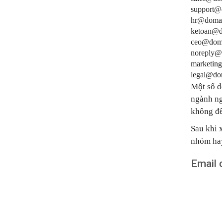
support@
hr@domai
ketoan@d
ceo@dom
noreply@
marketin
legal@do
Một số d
ngành ng
không để
Sau khi 
nhóm hay
Email c