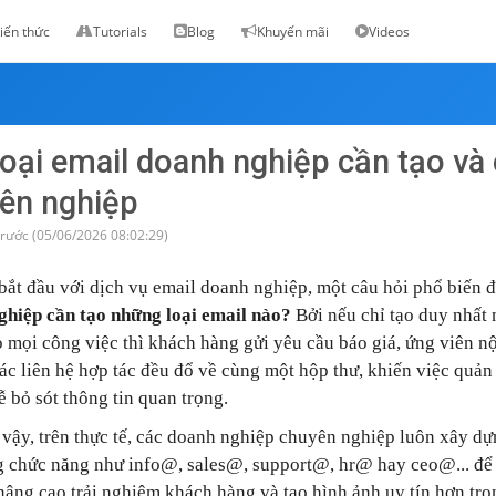
iến thức
Tutorials
Blog
Khuyến mãi
Videos
loại email doanh nghiệp cần tạo và 
ên nghiệp
trước (05/06/2026 08:02:29)
bắt đầu với dịch vụ email doanh nghiệp, một câu hỏi phổ biến đặ
hiệp cần tạo những loại email nào?
Bởi nếu chỉ tạo duy nhất 
 mọi công việc thì khách hàng gửi yêu cầu báo giá, ứng viên n
tác liên hệ hợp tác đều đổ về cùng một hộp thư, khiến việc quản 
ễ bỏ sót thông tin quan trọng.
 vậy, trên thực tế, các doanh nghiệp chuyên nghiệp luôn xây dự
g chức năng như info@, sales@, support@, hr@ hay ceo@... để
 nâng cao trải nghiệm khách hàng và tạo hình ảnh uy tín hơn tro