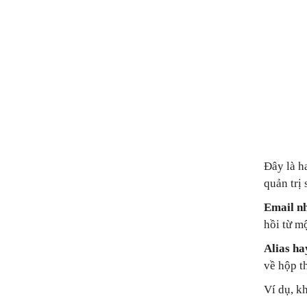
Đây là h
quản trị 
Email n
hồi từ m
Alias hay
về hộp t
Ví dụ, k