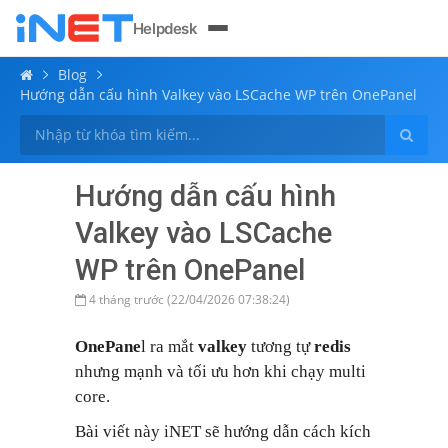
Helpdesk
Blog
Hướng dẫn cấu hình Valkey vào LSCache WP trên OnePanel
Hướng dẫn cấu hình
Valkey vào LSCache
WP trên OnePanel
4 tháng trước (22/04/2026 07:38:24)
OnePane
l ra mắt
valkey
tương tự
redis
nhưng mạnh và tối ưu hơn khi chạy multi
core.
Bài viết này iNET sẽ hướng dẫn cách kích