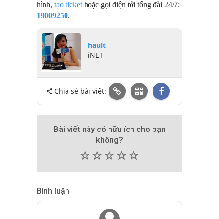
hình,
tạo ticket
hoặc gọi điện tới tổng đài 24/7:
19009250
.
hault
iNET
Chia sẻ bài viết:
Bài viết này có hữu ích cho bạn
không?
(
(
(
(
(
)
)
)
)
)
Bình luận