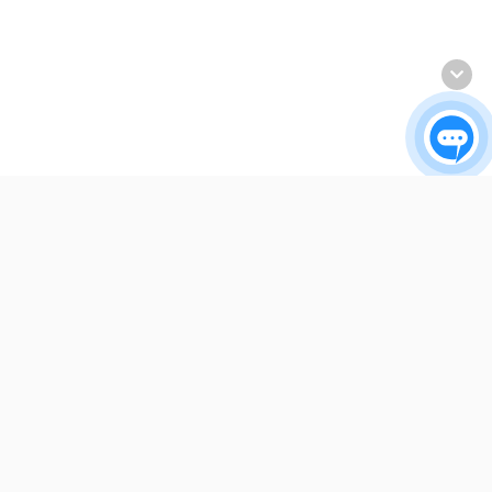
INET
Về chúng tôi
Liên hệ
Hướng dẫn thanh toán
Trung tâm hỗ trợ