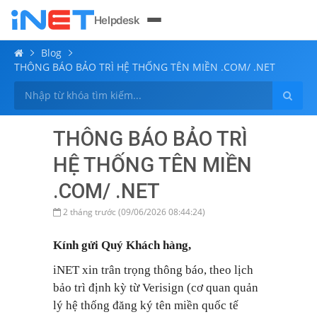
Helpdesk
Blog
THÔNG BÁO BẢO TRÌ HỆ THỐNG TÊN MIỀN .COM/ .NET
THÔNG BÁO BẢO TRÌ
HỆ THỐNG TÊN MIỀN
.COM/ .NET
2 tháng trước (09/06/2026 08:44:24)
Kính gửi Quý Khách hàng,
iNET xin trân trọng thông báo, theo lịch
bảo trì định kỳ từ Verisign (cơ quan quản
lý hệ thống đăng ký tên miền quốc tế