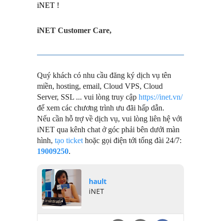
iNET !
iNET Customer Care,
Quý khách có nhu cầu đăng ký dịch vụ tên
miền, hosting, email, Cloud VPS, Cloud
Server, SSL ... vui lòng truy cập
https://inet.vn/
để xem các chương trình ưu đãi hấp dẫn.
Nếu cần hỗ trợ về dịch vụ, vui lòng liên hệ với
iNET qua kênh chat ở góc phải bên dưới màn
hình,
tạo ticket
hoặc gọi điện tới tổng đài 24/7:
19009250
.
hault
iNET