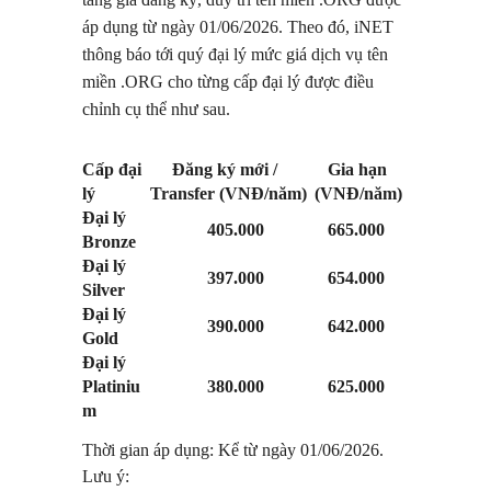
áp dụng từ ngày 01/06/2026. Theo đó, iNET
thông báo tới quý đại lý mức giá dịch vụ tên
miền .ORG cho từng cấp đại lý được điều
chỉnh cụ thể như sau.
Cấp đại
Đăng ký mới /
Gia hạn
lý
Transfer (VNĐ/năm)
(VNĐ/năm)
Đại lý
405.000
665.000
Bronze
Đại lý
397.000
654.000
Silver
Đại lý
390.000
642.000
Gold
Đại lý
Platiniu
380.000
625.000
m
Thời gian áp dụng: Kể từ ngày 01/06/2026.
Lưu ý: