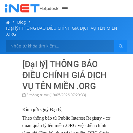
Helpdesk
Blog
[Đại lý] THÔNG BÁO ĐIỀU CHỈNH GIÁ DỊCH VỤ TÊN MIỀN
.ORG
[Đại lý] THÔNG BÁO
ĐIỀU CHỈNH GIÁ DỊCH
VỤ TÊN MIỀN .ORG
3 tháng trước (19/05/2026 07:29:33)
Kính gửi Quý Đại lý,
Theo thông báo từ Public Interest Registry - cơ
quan quản lý tên miền .ORG việc điều chỉnh
tăng giá đăng ký, duy trì tên miền .ORG được