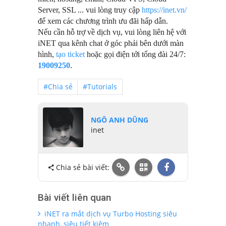
Server, SSL ... vui lòng truy cập
https://inet.vn/
để xem các chương trình ưu đãi hấp dẫn.
Nếu cần hỗ trợ về dịch vụ, vui lòng liên hệ với
iNET qua kênh chat ở góc phải bên dưới màn
hình,
tạo ticket
hoặc gọi điện tới tổng đài 24/7:
19009250
.
#Chia sẻ
#Tutorials
NGÔ ANH DŨNG
inet
Chia sẻ bài viết:
Bài viết liên quan
iNET ra mắt dịch vụ Turbo Hosting siêu
nhanh, siêu tiết kiệm