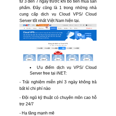
từ 3 đến 7 ngày trước khi bỏ tiền mua sản
phẩm. Đây cũng là 1 trong những nhà
cung cấp dịch vụ Cloud VPS/ Cloud
Server tốt nhất Việt Nam hiện tại.
Ưu điểm dịch vụ VPS/ Cloud
Server free tại iNET:
- Trải nghiệm miễn phí 3 ngày không trả
bất kì chi phí nào
- Đội ngũ kỹ thuật có chuyên môn cao hỗ
trợ 24/7
- Hạ tầng mạnh mẽ