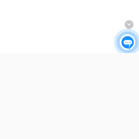
INET
Về chúng tôi
Liên hệ
Hướng dẫn thanh toán
Trung tâm hỗ trợ