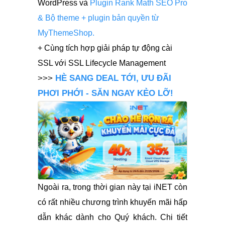
WordPress và
Plugin Rank Math SEO Pro
& Bộ theme + plugin bản quyền từ
MyThemeShop.
+
Cùng tích hợp giải pháp tự động cài
SSL với SSL Lifecycle Management
>>>
HÈ SANG DEAL TỚI, ƯU ĐÃI
PHƠI PHỚI - SĂN NGAY KẺO LỠ!
Ngoài ra, trong thời gian này tại iNET còn
có rất nhiều chương trình khuyến mãi hấp
dẫn khác dành cho Quý khách. Chi tiết