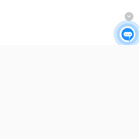
INET
Về chúng tôi
Liên hệ
Hướng dẫn thanh toán
Trung tâm hỗ trợ
Cam kết chất lượng dịch vụ