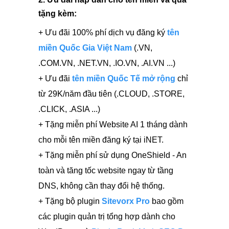
tặng kèm:
+ Ưu đãi 100% phí dịch vụ đăng ký
tên
miền Quốc Gia Việt Nam
(.VN,
.COM.VN, .NET.VN, .IO.VN, .AI.VN ...)
+ Ưu đãi
tên miền Quốc Tế mở rộng
chỉ
từ 29K/năm đầu tiên (.CLOUD, .STORE,
.CLICK, .ASIA ...)
+ Tặng miễn phí Website AI 1 tháng dành
cho mỗi tên miền đăng ký tại iNET.
+ Tặng miễn phí sử dụng OneShield -
An
toàn và tăng tốc website ngay từ tầng
DNS, không cần thay đổi hệ thống.
+ Tặng bộ plugin
Sitevorx Pro
bao gồm
các plugin
quản trị tổng hợp dành cho