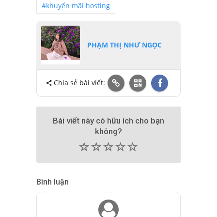
#khuyến mãi hosting
PHẠM THỊ NHƯ NGỌC
Chia sẻ bài viết:
Bài viết này có hữu ích cho bạn
không?
(
(
(
(
(
)
)
)
)
)
Bình luận