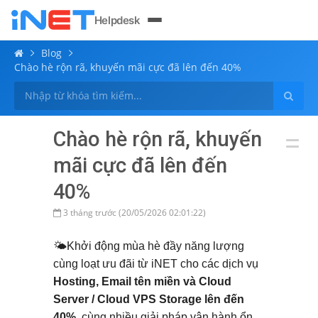
Helpdesk
Blog
Chào hè rộn rã, khuyến mãi cực đã lên đến 40%
Chào hè rộn rã, khuyến
mãi cực đã lên đến
40%
3 tháng trước (20/05/2026 02:01:22)
🌤️Khởi động mùa hè đầy năng lượng
cùng loạt ưu đãi từ iNET cho các dịch vụ
Hosting, Email tên miền và Cloud
Server / Cloud VPS Storage lên đến
40%
, cùng nhiều giải pháp vận hành ổn