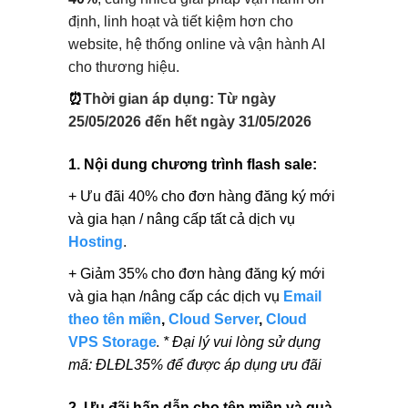
định, linh hoạt và tiết kiệm hơn cho
website, hệ thống online và vận hành AI
cho thương hiệu.
⏰
Thời gian áp dụng: Từ ngày
25/05/2026 đến hết ngày 31/05/2026
1. Nội dung chương trình flash sale:
+ Ưu đãi 40% cho đơn hàng đăng ký mới
và gia hạn / nâng cấp tất cả dịch vụ
Hosting
.
+ Giảm 35% cho đơn hàng đăng ký mới
và gia hạn /nâng cấp các dịch vụ
Email
theo tên miền
,
Cloud Server
,
Cloud
VPS Storage
.
* Đại lý vui lòng sử dụng
mã: ĐLĐL35% để được áp dụng ưu đãi
2. Ưu đãi hấp dẫn cho tên miền và quà